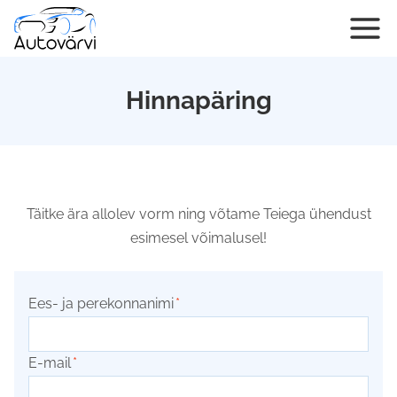
Skip
to
content
Hinnapäring
Täitke ära allolev vorm ning võtame Teiega ühendust
esimesel võimalusel!
Ees- ja perekonnanimi
*
E-mail
*